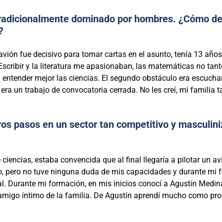
tradicionalmente dominado por hombres. ¿Cómo des
?
 avión fue decisivo para tomar cartas en el asunto, tenía 13 añ
. Escribir y la literatura me apasionaban, las matemáticas no ta
entender mejor las ciencias. El segundo obstáculo era escucha
era un trabajo de convocatoria cerrada. No les creí, mi familia
eros pasos en un sector tan competitivo y masculin
ciencias, estaba convencida que al final llegaría a pilotar un avi
jo, pero no tuve ninguna duda de mis capacidades y durante mi
l. Durante mi formación, en mis inicios conocí a Agustín Medina
 amigo íntimo de la familia. De Agustín aprendí mucho como pr