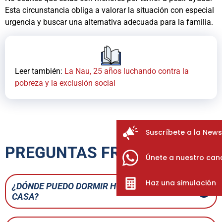
Esta circunstancia obliga a valorar la situación con especial
urgencia y buscar una alternativa adecuada para la familia.
Leer también:
La Nau, 25 años luchando contra la
pobreza y la exclusión social
Suscríbete a la News
PREGUNTAS FRECUENTES
Únete a nuestro can
Haz una simulación
¿DÓNDE PUEDO DORMIR HOY SI NO TENGO
CASA?