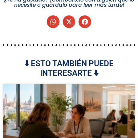
necesite o guárdalo para leer más tarde!
⬇️ ESTO TAMBIÉN PUEDE
INTERESARTE ⬇️