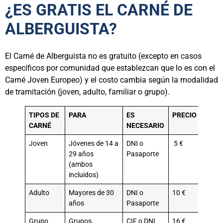
¿ES GRATIS EL CARNÉ DE
ALBERGUISTA?
El Carné de Alberguista no es gratuito (excepto en casos
específicos por comunidad que establezcan que lo es con el
Carné Joven Europeo) y el costo cambia según la modalidad
de tramitación (joven, adulto, familiar o grupo).
TIPOS DE
PARA
ES
PRECIO
CARNÉ
NECESARIO
Joven
Jóvenes de 14 a
DNI o
5 €
29 años
Pasaporte
(ambos
incluidos)
Adulto
Mayores de 30
DNI o
10 €
años
Pasaporte
Grupo
Grupos,
CIF o DNI
16 €