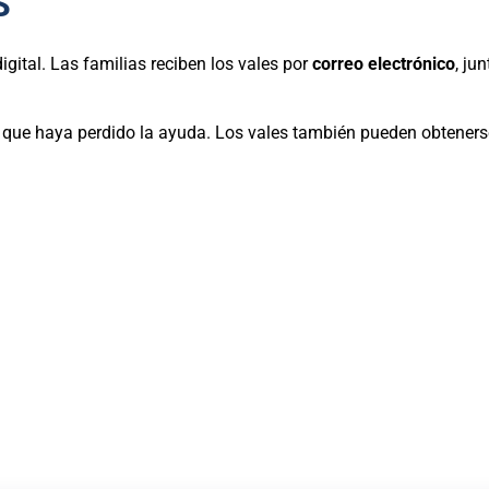
S
gital. Las familias reciben los vales por
correo electrónico
, ju
te que haya perdido la ayuda. Los vales también pueden obtenerse