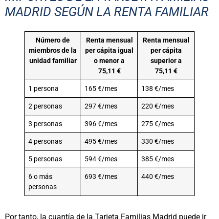
MADRID SEGÚN LA RENTA FAMILIAR
Número de
Renta mensual
Renta mensual
miembros de la
per cápita igual
per cápita
unidad familiar
o menor a
superior a
75,11 €
75,11 €
1 persona
165 €/mes
138 €/mes
2 personas
297 €/mes
220 €/mes
3 personas
396 €/mes
275 €/mes
4 personas
495 €/mes
330 €/mes
5 personas
594 €/mes
385 €/mes
6 o más
693 €/mes
440 €/mes
personas
Por tanto, la cuantía de la Tarjeta Familias Madrid puede ir