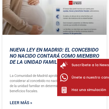
NUEVA LEY EN MADRID: EL CONCEBIDO
NO NACIDO CONTARÁ COMO MIEMBRO
DE LA UNIDAD FAMILIAR
Suscríbete a la News
La Comunidad de Madrid aprobó una nueva ley que permite
Únete a nuestro can
considerar al concebido no nacido como un miembro más
de la unidad familiar en determinadas ayudas, becas y
Haz una simulación
beneficios fiscales.
LEER MÁS »