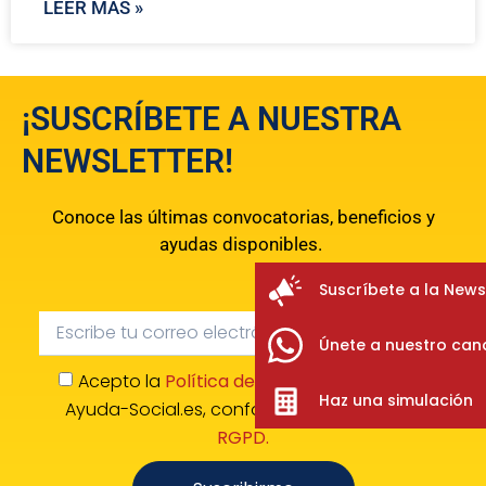
LEER MÁS »
¡SUSCRÍBETE A NUESTRA
NEWSLETTER!
Conoce las últimas convocatorias, beneficios y
ayudas disponibles.
Suscríbete a la News
Únete a nuestro can
Acepto la
Política de Confidencialidad
de
Haz una simulación
Ayuda-Social.es, conforme al
reglamento
RGPD.