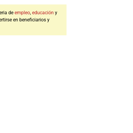
eria de
empleo
,
educación
y
rtirse en beneficiarios y