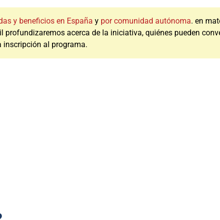
das y beneficios en España
y
por comunidad autónoma
. en mat
il profundizaremos acerca de la iniciativa, quiénes pueden conve
a inscripción al programa.
?