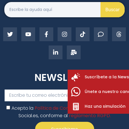
Buscar
NEWSLETTER
Suscríbete a la News
Únete a nuestro can
Haz una simulación
Acepto la
Política de Confidencialidad
de Ayuda-
Social.es, conforme al
reglamento RGPD.