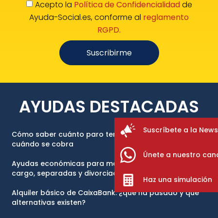
Acepto la
Política de Confidencialidad
de
Ayuda-Social.es, conforme al
reglamento
RGPD.
Suscribirme
AYUDAS DESTACADAS
Suscríbete a la News
Cómo saber cuánto paro tengo acumulado online y
cuándo se cobra
Únete a nuestro can
Ayudas económicas para madres solteras con hijos a
cargo, separadas y divorciadas 2026
Haz una simulación
Alquiler básico de CaixaBank: ¿qué ha pasado y qué
alternativas existen?