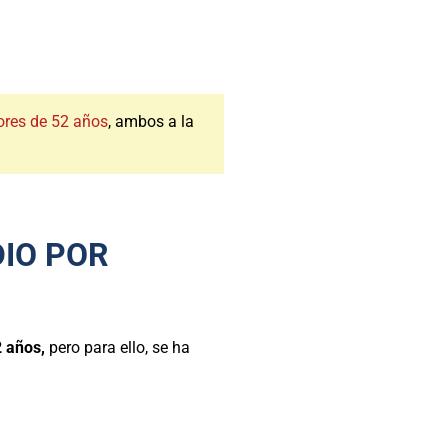
ores de 52 años
, ambos a la
DIO POR
 años,
pero para ello, se ha