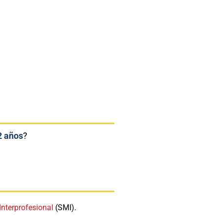
2 años
?
Interprofesional
(SMI).