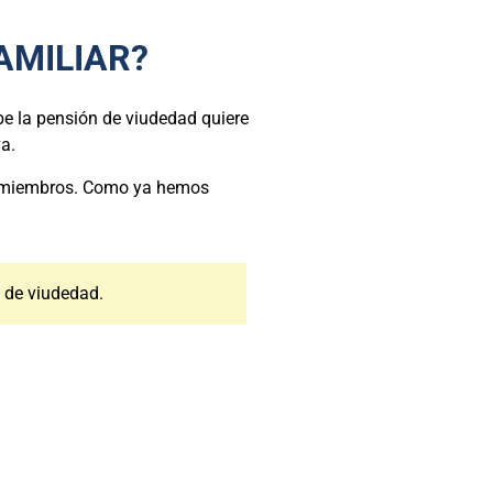
AMILIAR?
ibe la pensión de viudedad
quiere
va.
de miembros. Como ya hemos
 de viudedad.