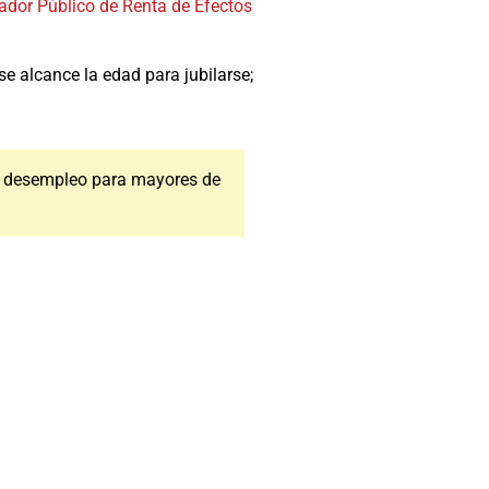
cador Público de Renta de Efectos
e alcance la edad para jubilarse;
or desempleo para mayores de