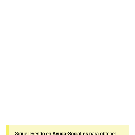
Sigue leyendo en
Ayuda-Social.es
para obtener