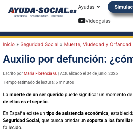
Ayudas
Simulac
Videoguías
Inicio
»
Seguridad Social
»
Muerte, Viudedad y Orfandad
Auxilio por defunción: ¿cóm
Escrito por
Maria Florencia G.
| Actualizado el 04 de junio, 2026
Tiempo estimado de lectura: 6 minutos
La
muerte de un ser querido
puede significar un momento de q
de ellos es el sepelio.
En España existe un
tipo de asistencia económica,
establecida
Seguridad Social,
que busca brindar un
soporte a los familia
fallecido.