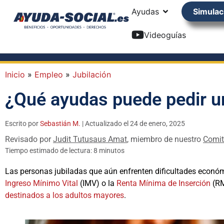
Ayudas
Simulac
Videoguías
Inicio
»
Empleo
»
Jubilación
¿Qué ayudas puede pedir u
Escrito por
Sebastián M.
| Actualizado el 24 de enero, 2025
Revisado por
Judit Tutusaus Amat
, miembro de nuestro
Comit
Tiempo estimado de lectura: 8 minutos
Las personas jubiladas que aún enfrenten dificultades económi
Ingreso Mínimo Vital
(IMV) o la
Renta Mínima de Inserción
(RM
destinados a los adultos mayores
.